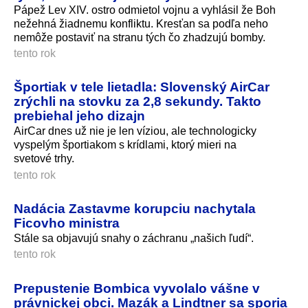
Pápež Lev XIV. ostro odmietol vojnu a vyhlásil že Boh
nežehná žiadnemu konfliktu. Kresťan sa podľa neho
nemôže postaviť na stranu tých čo zhadzujú bomby.
tento rok
Športiak v tele lietadla: Slovenský AirCar
zrýchli na stovku za 2,8 sekundy. Takto
prebiehal jeho dizajn
AirCar dnes už nie je len víziou, ale technologicky
vyspelým športiakom s krídlami, ktorý mieri na
svetové trhy.
tento rok
Nadácia Zastavme korupciu nachytala
Ficovho ministra
Stále sa objavujú snahy o záchranu „našich ľudí“.
tento rok
Prepustenie Bombica vyvolalo vášne v
právnickej obci. Mazák a Lindtner sa sporia