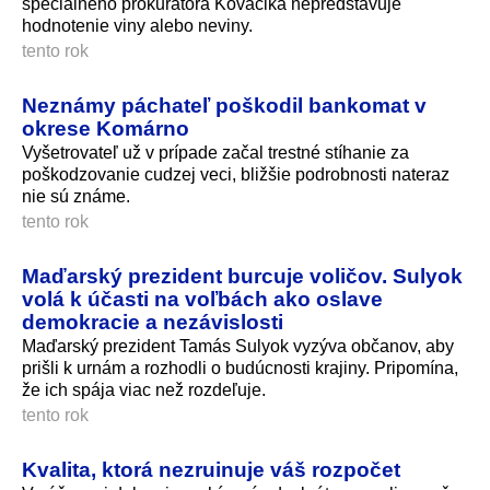
špeciálneho prokurátora Kováčika nepredstavuje
hodnotenie viny alebo neviny.
tento rok
Neznámy páchateľ poškodil bankomat v
okrese Komárno
Vyšetrovateľ už v prípade začal trestné stíhanie za
poškodzovanie cudzej veci, bližšie podrobnosti nateraz
nie sú známe.
tento rok
Maďarský prezident burcuje voličov. Sulyok
volá k účasti na voľbách ako oslave
demokracie a nezávislosti
Maďarský prezident Tamás Sulyok vyzýva občanov, aby
prišli k urnám a rozhodli o budúcnosti krajiny. Pripomína,
že ich spája viac než rozdeľuje.
tento rok
Kvalita, ktorá nezruinuje váš rozpočet