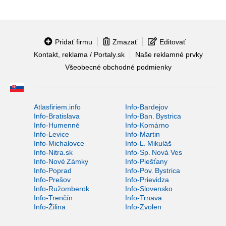
Pridať firmu
Zmazať
Editovať
Kontakt, reklama / Portaly.sk
Naše reklamné prvky
Všeobecné obchodné podmienky
Atlasfiriem.info
Info-Bardejov
Info-Bratislava
Info-Ban. Bystrica
Info-Humenné
Info-Komárno
Info-Levice
Info-Martin
Info-Michalovce
Info-L. Mikuláš
Info-Nitra.sk
Info-Sp. Nová Ves
Info-Nové Zámky
Info-Piešťany
Info-Poprad
Info-Pov. Bystrica
Info-Prešov
Info-Prievidza
Info-Ružomberok
Info-Slovensko
Info-Trenčín
Info-Trnava
Info-Žilina
Info-Zvolen