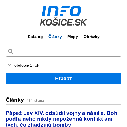
Katalóg
Články
Mapy
Obrázky
Hľadať
Články
484. strana
Pápež Lev XIV. odsúdil vojny a násilie. Boh
podľa neho nikdy nepožehná konflikt ani
tých, čo zhadzujú bomby