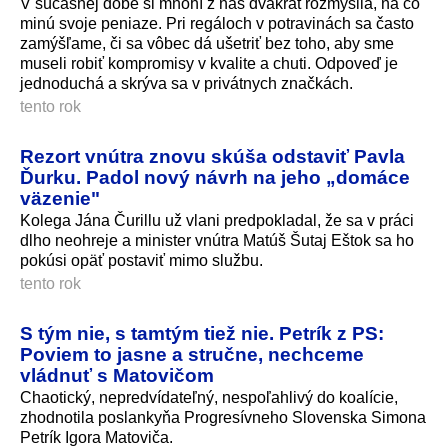
V súčasnej dobe si mnohí z nás dvakrát rozmyslia, na čo
minú svoje peniaze. Pri regáloch v potravinách sa často
zamýšľame, či sa vôbec dá ušetriť bez toho, aby sme
museli robiť kompromisy v kvalite a chuti. Odpoveď je
jednoduchá a skrýva sa v privátnych značkách.
tento rok
Rezort vnútra znovu skúša odstaviť Pavla
Ďurku. Padol nový návrh na jeho „domáce
väzenie"
Kolega Jána Čurillu už vlani predpokladal, že sa v práci
dlho neohreje a minister vnútra Matúš Šutaj Eštok sa ho
pokúsi opäť postaviť mimo službu.
tento rok
S tým nie, s tamtým tiež nie. Petrík z PS:
Poviem to jasne a stručne, nechceme
vládnuť s Matovičom
Chaotický, nepredvídateľný, nespoľahlivý do koalície,
zhodnotila poslankyňa Progresívneho Slovenska Simona
Petrík Igora Matoviča.