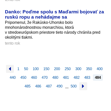
Danko: Poďme spolu s Maďarmi bojovať za
ruskú ropu a nehádajme sa
Pripomenul, že Rakúsko-Uhorsko bolo
mnohonárodnostnou monarchiou, ktorá
v stredoeurópskom priestore tieto národy chránila pred
okolitými tlakmi.
tento rok
1
50
100
150
200
250
300
350
400
440
450
460
470
480
481
482
483
484
485
486
487
490
500
…