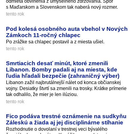
odmieta obvinenia z úmyselného zdržovania. Spor
s Maďarskom a Slovenskom tak naberá nový rozmer.
tento rok
Pod kolesá osobného auta vbehol v Nových
Zámkoch 11-ročný chlapec
Po zrážke sa chlapec postavil a z miesta ušiel.
tento rok
Smrtiacich desať minút, ktoré zmenili
Libanon. Bomby padali aj na miesta, kde
ľudia hľadali bezpečie (zahraničný výber)
Libanon zažil najbrutálnejší nálet od konca občianskej
vojny. Desiatky štvrtí sa zmenili na trosky. Krátke prímerie
tak odhalilo, že mier je len ilúziou.
tento rok
Fico podáva trestné oznámenie na sudkyňu
Záleskú a žiada aj jej disciplinárne stíhanie
Rozhodnutie o dovolaní v trestnej veci bývalého