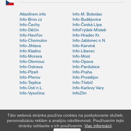
Atlasfirem.info
Info-M. Boleslav
Info-Brno.cz
Info-Budějovice
Info-Čechy
Info-Česká Lípa
Info-Děčín
InfoFrýdek-Místek
Info-Havířov
Info-Hradec Kr.
Info-Chomutov
Info-Jablonec n.N.
Info-Jihlava
Info-Karviná
Info-Kladno
Info-Liberec
Info-Morava
Info-Most
Info-Olomouc
Info-Opava
Info-Ostrava
Info-Pardubice
Info-Plzeň
Info-Praha
Info-Přerov
Info-Prostějov
Info-Teplice
Info-Třebíč
Info-Ústí n.L.
Info-Karlovy Vary
Info-Vysočina
InfoZlín
Táto webová stránka používa cookies na poskytovanie služieb,
personalizáciu reklám a analýzu návštevnosti. Používaním tejto
stránky súhlasíte s ich používaním.
Viac informácií
.