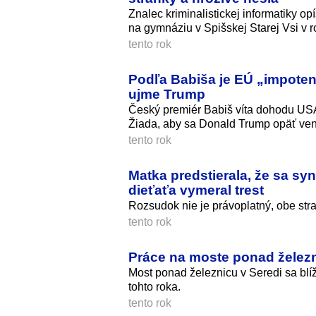
Znalec kriminalistickej informatiky o
na gymnáziu v Spišskej Starej Vsi v 
tento rok
Podľa Babiša je EÚ „impotentn
ujme Trump
Český premiér Babiš víta dohodu USA 
Žiada, aby sa Donald Trump opäť ven
tento rok
Matka predstierala, že sa syn
dieťaťa vymeral trest
Rozsudok nie je právoplatný, obe str
tento rok
Práce na moste ponad železni
Most ponad železnicu v Seredi sa blíž
tohto roka.
tento rok