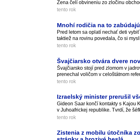
Žena čelí obvineniu zo zločinu obcho
tento rok
Mnohí rodičia na to zabúdajú
Pred letom sa oplatí nechať deti vybiť
taktiež na rovinu povedala, čo si mysl
tento rok
Švajčiarsko otvára dvere n
Švajčiarsko stojí pred zlomom v jadro
prenechal voličom v celoštátnom refe
tento rok
Izraelský minister prerušil vš
Gideon Saar končí kontakty s Kajou K
v Juhoafrickej republike. Tvrdí, že š
tento rok
Zistenia z mobilu útočníka zo
stránky a hrozivé heslá