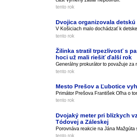
tento rok
Dvojica organizovala detskú 
V Košiciach malo dochádzať k detskej 
tento rok
Žilinka stratil trpezlivosť s
hoci už mali riešiť ďalší rok
Generálny prokurátor to považuje za 
tento rok
Mesto Prešov a Ľubotice vyh
Primátor Prešova František Oľha o tom
tento rok
Dvojaký meter pri blízkych 
Tódovej a Záleskej
Porovnáva reakcie na Jána Mažgúta s 
tento rok