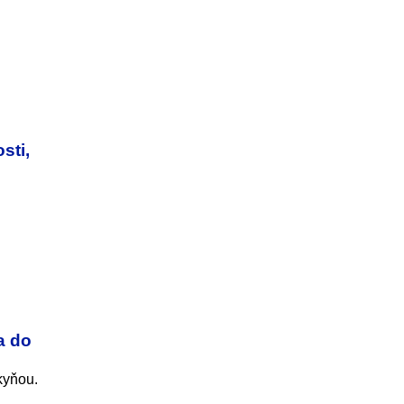
sti,
a do
kyňou.