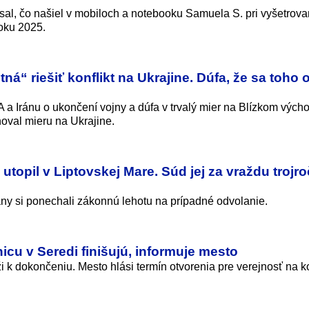
písal, čo našiel v mobiloch a notebooku Samuela S. pri vyšetrova
roku 2025.
á“ riešiť konflikt na Ukrajine. Dúfa, že sa toho 
a Iránu o ukončení vojny a dúfa v trvalý mier na Blízkom vých
oval mieru na Ukrajine.
 utopil v Liptovskej Mare. Súd jej za vraždu troj
any si ponechali zákonnú lehotu na prípadné odvolanie.
cu v Seredi finišujú, informuje mesto
i k dokončeniu. Mesto hlási termín otvorenia pre verejnosť na ko