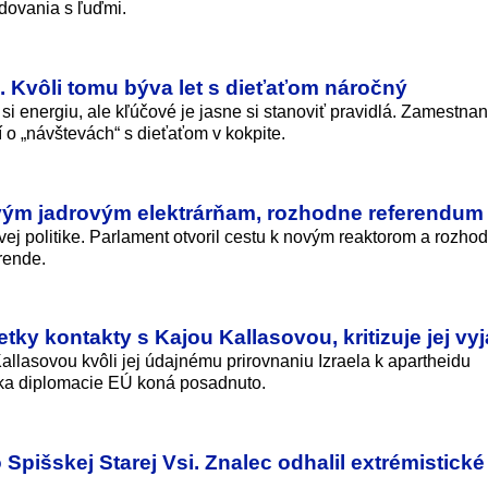
dovania s ľuďmi.
. Kvôli tomu býva let s dieťaťom náročný
 si energiu, ale kľúčové je jasne si stanoviť pravidlá. Zamestna
í o „návštevách“ s dieťaťom v kokpite.
ovým jadrovým elektrárňam, rozhodne referendum
vej politike. Parlament otvoril cestu k novým reaktorom a rozhod
rende.
etky kontakty s Kajou Kallasovou, kritizuje jej vy
allasovou kvôli jej údajnému prirovnaniu Izraela k apartheidu
éfka diplomacie EÚ koná posadnuto.
 Spišskej Starej Vsi. Znalec odhalil extrémistické