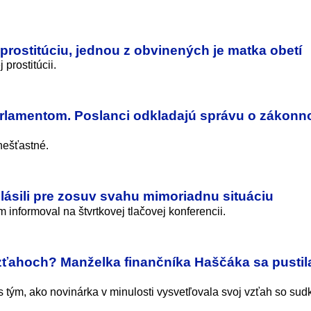
prostitúciu, jednou z obvinených je matka obetí
prostitúcii.
 parlamentom. Poslanci odkladajú správu o zákonno
nešťastné.
lásili pre zosuv svahu mimoriadnu situáciu
 informoval na štvrtkovej tlačovej konferencii.
vzťahoch? Manželka finančníka Haščáka sa pustil
tým, ako novinárka v minulosti vysvetľovala svoj vzťah so sud