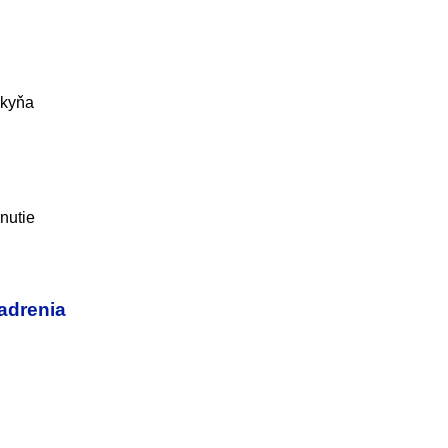
nkyňa
nutie
jadrenia