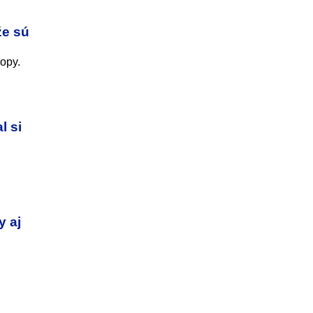
že sú
opy.
l si
y aj