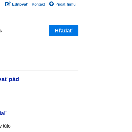
Editovať
Kontakt
Pridať firmu
Hľadať
vať pád
iaľ
v túto