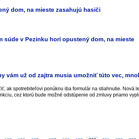
tený dom, na mieste zasahujú hasiči
m súde v Pezinku horí opustený dom, na mieste
py vám už od zajtra musia umožniť túto vec, mno
, ak spotrebiteľovi ponúknu iba formulár na stiahnutie. Nová le
unkciu, cez ktorú bude možné odstúpenie od zmluvy priamo vypln