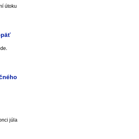
ní útoku
opäť
ode.
ročného
nci júla