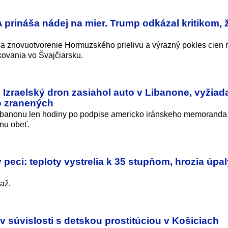
 prináša nádej na mier. Trump odkázal kritikom, 
a znovuotvorenie Hormuzského prielivu a výrazný pokles cien r
ovania vo Švajčiarsku.
 Izraelský dron zasiahol auto v Libanone, vyžiada
o zranených
 Libanonu len hodiny po podpise americko iránskeho memoranda
dnu obeť.
peci: teploty vystrelia k 35 stupňom, hrozia úpal
až.
v súvislosti s detskou prostitúciou v Košiciach