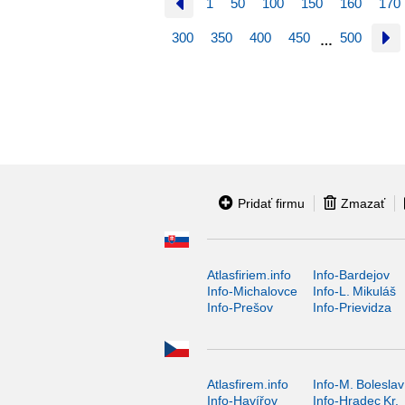
1
50
100
150
160
170
300
350
400
450
500
…
Pridať firmu
Zmazať
Atlasfiriem.info
Info-Bardejov
Info-Michalovce
Info-L. Mikuláš
Info-Prešov
Info-Prievidza
Atlasfirem.info
Info-M. Boleslav
Info-Havířov
Info-Hradec Kr.