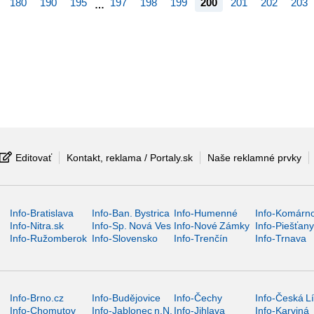
180
190
195
197
198
199
200
201
202
203
…
Editovať
Kontakt, reklama / Portaly.sk
Naše reklamné prvky
Info-Bratislava
Info-Ban. Bystrica
Info-Humenné
Info-Komárn
Info-Nitra.sk
Info-Sp. Nová Ves
Info-Nové Zámky
Info-Piešťan
Info-Ružomberok
Info-Slovensko
Info-Trenčín
Info-Trnava
Info-Brno.cz
Info-Budějovice
Info-Čechy
Info-Česká L
Info-Chomutov
Info-Jablonec n.N.
Info-Jihlava
Info-Karviná