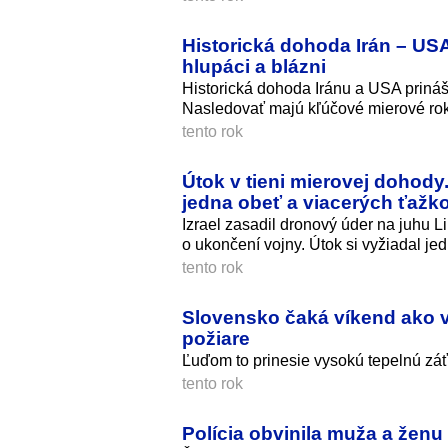
Historická dohoda Irán – USA
hlupáci a blázni
Historická dohoda Iránu a USA prináš
Nasledovať majú kľúčové mierové rok
tento rok
Útok v tieni mierovej dohody.
jedna obeť a viacerých ťažk
Izrael zasadil dronový úder na juhu
o ukončení vojny. Útok si vyžiadal je
tento rok
Slovensko čaká víkend ako v 
požiare
Ľuďom to prinesie vysokú tepelnú záť
tento rok
Polícia obvinila muža a ženu 