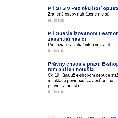
Pri ŠTS v Pezinku horí opus
Zranené osoby nahlásené nie sú.
tento rok
Pri Špecializovanom trestno
zasahujú hasiči
Pri požiari sa zatiaľ nikto nezranil.
tento rok
Právny chaos v praxi: E-sho
tom ani len netušia
Od 19. júna už e-shopom nebude stačiť
im ukladá povinnosť zaviesť online f
potvrdiť a odoslať.
tento rok