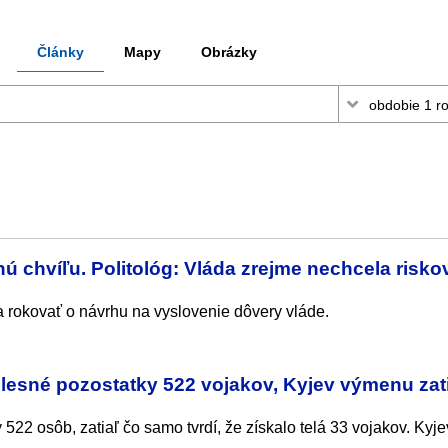
Články
Mapy
Obrázky
ú chvíľu. Politológ: Vláda zrejme nechcela risko
a rokovať o návrhu na vyslovenie dôvery vláde.
elesné pozostatky 522 vojakov, Kyjev výmenu zat
22 osôb, zatiaľ čo samo tvrdí, že získalo telá 33 vojakov. Kyje