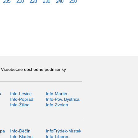
205
210
220
230
240
250
Všeobecné obchodné podmienky
o
Info-Levice
Info-Martin
y
Info-Poprad
Info-Pov. Bystrica
Info-Žilina
Info-Zvolen
ípa
Info-Děčín
InfoFrýdek-Místek
Info-Kladno
Info-Liberec