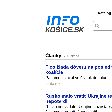
Katalóg
Články
200. strana
Fico žiada dôveru na posledn
koalície
Parlament začal vo štvrtok dopoludni
tento rok
Rusko malo vrátiť Ukrajine t
nepotvrdil
Rusko odovzdalo Ukrajine pozostatky 5
časť výmeny zatiaľ nepotvrdil.