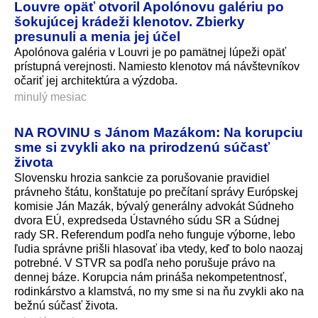
Louvre opäť otvoril Apolónovu galériu po
šokujúcej krádeži klenotov. Zbierky
presunuli a menia jej účel
Apolónova galéria v Louvri je po pamätnej lúpeži opäť
prístupná verejnosti. Namiesto klenotov má návštevníkov
očariť jej architektúra a výzdoba.
minulý mesiac
NA ROVINU s Jánom Mazákom: Na korupciu
sme si zvykli ako na prirodzenú súčasť
života
Slovensku hrozia sankcie za porušovanie pravidiel
právneho štátu, konštatuje po prečítaní správy Európskej
komisie Ján Mazák, bývalý generálny advokát Súdneho
dvora EÚ, expredseda Ústavného súdu SR a Súdnej
rady SR. Referendum podľa neho funguje výborne, lebo
ľudia správne prišli hlasovať iba vtedy, keď to bolo naozaj
potrebné. V STVR sa podľa neho porušuje právo na
dennej báze. Korupcia nám prináša nekompetentnosť,
rodinkárstvo a klamstvá, no my sme si na ňu zvykli ako na
bežnú súčasť života.