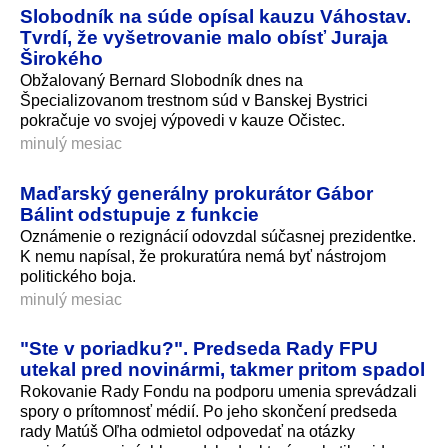
Slobodník na súde opísal kauzu Váhostav.
Tvrdí, že vyšetrovanie malo obísť Juraja
Širokého
Obžalovaný Bernard Slobodník dnes na
Špecializovanom trestnom súd v Banskej Bystrici
pokračuje vo svojej výpovedi v kauze Očistec.
minulý mesiac
Maďarský generálny prokurátor Gábor
Bálint odstupuje z funkcie
Oznámenie o rezignácií odovzdal súčasnej prezidentke.
K nemu napísal, že prokuratúra nemá byť nástrojom
politického boja.
minulý mesiac
"Ste v poriadku?". Predseda Rady FPU
utekal pred novinármi, takmer pritom spadol
Rokovanie Rady Fondu na podporu umenia sprevádzali
spory o prítomnosť médií. Po jeho skončení predseda
rady Matúš Oľha odmietol odpovedať na otázky