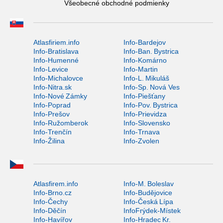
Všeobecné obchodné podmienky
Atlasfiriem.info
Info-Bardejov
Info-Bratislava
Info-Ban. Bystrica
Info-Humenné
Info-Komárno
Info-Levice
Info-Martin
Info-Michalovce
Info-L. Mikuláš
Info-Nitra.sk
Info-Sp. Nová Ves
Info-Nové Zámky
Info-Piešťany
Info-Poprad
Info-Pov. Bystrica
Info-Prešov
Info-Prievidza
Info-Ružomberok
Info-Slovensko
Info-Trenčín
Info-Trnava
Info-Žilina
Info-Zvolen
Atlasfirem.info
Info-M. Boleslav
Info-Brno.cz
Info-Budějovice
Info-Čechy
Info-Česká Lípa
Info-Děčín
InfoFrýdek-Místek
Info-Havířov
Info-Hradec Kr.