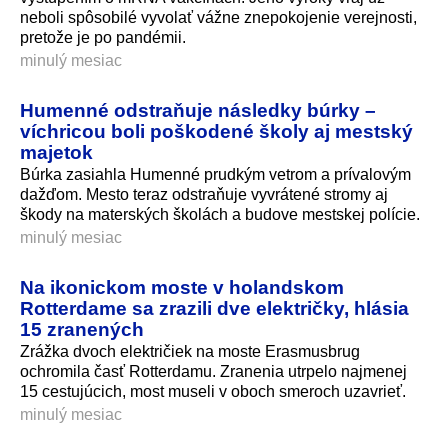
neboli spôsobilé vyvolať vážne znepokojenie verejnosti,
pretože je po pandémii.
minulý mesiac
Humenné odstraňuje následky búrky –
víchricou boli poškodené školy aj mestský
majetok
Búrka zasiahla Humenné prudkým vetrom a prívalovým
dažďom. Mesto teraz odstraňuje vyvrátené stromy aj
škody na materských školách a budove mestskej polície.
minulý mesiac
Na ikonickom moste v holandskom
Rotterdame sa zrazili dve električky, hlásia
15 zranených
Zrážka dvoch električiek na moste Erasmusbrug
ochromila časť Rotterdamu. Zranenia utrpelo najmenej
15 cestujúcich, most museli v oboch smeroch uzavrieť.
minulý mesiac