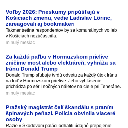
Voľby 2026: Prieskumy pripúšťajú v
Košiciach zmenu, vedie Ladislav Lörinc,
zareagovali aj bookmakeri
Takmer tretina respondentov by sa komunálnych volieb
v Košiciach nezúčastnila.
minulý mesiac
Za každú paľbu v Hormuzskom prielive
zničíme most alebo elektráreň, vyhráža sa
Iránu Donald Trump
Donald Trump sľubuje tvrdú odvetu za každý útok Iránu
na loď v Hormuzskom prielive. Jeho vyhlásenie
prichádza po sérii nočných náletov na ciele pri Teheráne.
minulý mesiac
Pražský magistrát čelí škandálu s praním
špinavých peňazí. Polícia obvinila viaceré
osoby
Razie v Škodovom paláci odhalili údajné prepojenie