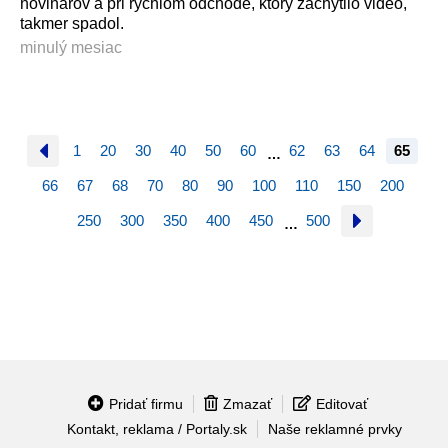
novinárov a pri rýchlom odchode, ktorý zachytilo video,
takmer spadol.
minulý mesiac
1
20
30
40
50
60
62
63
64
65
…
66
67
68
70
80
90
100
110
150
200
250
300
350
400
450
500
…
Pridať firmu
Zmazať
Editovať
Kontakt, reklama / Portaly.sk
Naše reklamné prvky