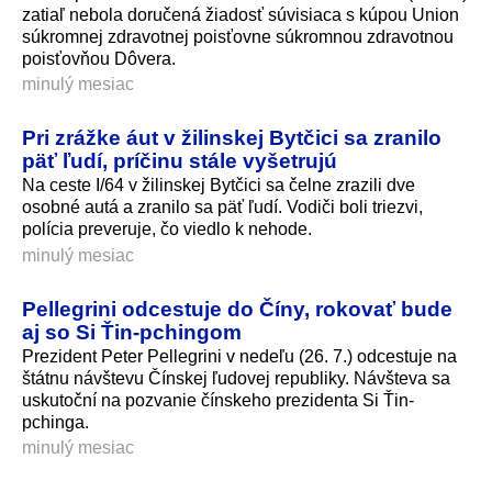
zatiaľ nebola doručená žiadosť súvisiaca s kúpou Union
súkromnej zdravotnej poisťovne súkromnou zdravotnou
poisťovňou Dôvera.
minulý mesiac
Pri zrážke áut v žilinskej Bytčici sa zranilo
päť ľudí, príčinu stále vyšetrujú
Na ceste I/64 v žilinskej Bytčici sa čelne zrazili dve
osobné autá a zranilo sa päť ľudí. Vodiči boli triezvi,
polícia preveruje, čo viedlo k nehode.
minulý mesiac
Pellegrini odcestuje do Číny, rokovať bude
aj so Si Ťin-pchingom
Prezident Peter Pellegrini v nedeľu (26. 7.) odcestuje na
štátnu návštevu Čínskej ľudovej republiky. Návšteva sa
uskutoční na pozvanie čínskeho prezidenta Si Ťin-
pchinga.
minulý mesiac