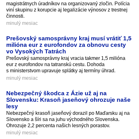
magistrátnych úradníkov na organizovaný zločin. Polícia
viní skupinu z korupcie aj legalizácie výnosov z trestnej
činnosti.
minulý mesiac
Prešovský samosprávny kraj musí vrátiť 1,5
milióna eur z eurofondov za obnovu cesty
vo Vysokých Tatrách
Prešovský samosprávny kraj vracia takmer 1,5 milióna
eur z eurofondov na tatranskú cestu. Dohoda
s ministerstvom upravuje splátky aj termíny úhrad.
minulý mesiac
Nebezpečný škodca z Ázie už aj na
Slovensku: Krasoň jaseňový ohrozuje naše
lesy
Nebezpečný krasoň jaseňový dorazil po Maďarsku aj na
Slovensko a šíri sa na juhu východného Slovenska.
Ohrozuje 2,2 percenta našich lesných porastov.
minulý mesiac