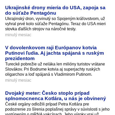
Ukrajinské drony mieria do USA, zapoja sa
do súťaže Pentagónu
Ukrajinský dron, vyvinutý so Spojeným kráľovstvom, už
vyhral prvé kolo súťaže Pentagónu. Teraz do USA mieri
stovka ďalších strojov na náročné testy.
minulý mesiac
V dovolenkovom raji Európanov kotvia
Putinovi ľudia. Aj jachta spájaná s ruským
prezidentom
Turecké pobrežie už neláka len milióny turistov vrátane
Slovákov. Pri Bodrume kotvia aj superjachty ruských
oligarchov a loď spájaná s Vladimirom Putinom.
minulý mesiac
Dvojaký meter: Česko stoplo prípad
splnomocnenca Kotlára, u nás je obvinený
České orgány odložili prípad Petra Kotlára pre
podozrenie zo šírenia poplašnej správy v súvislosti s jeho
vystúpením o mRNA vakcínach. Jeho výroky vraj už