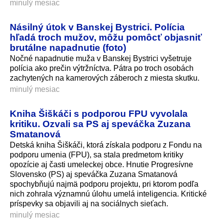
minulý mesiac
Násilný útok v Banskej Bystrici. Polícia
hľadá troch mužov, môžu pomôcť objasniť
brutálne napadnutie (foto)
Nočné napadnutie muža v Banskej Bystrici vyšetruje
polícia ako prečin výtržníctva. Pátra po troch osobách
zachytených na kamerových záberoch z miesta skutku.
minulý mesiac
Kniha Šiškáči s podporou FPU vyvolala
kritiku. Ozvali sa PS aj speváčka Zuzana
Smatanová
Detská kniha Šiškáči, ktorá získala podporu z Fondu na
podporu umenia (FPU), sa stala predmetom kritiky
opozície aj časti umeleckej obce. Hnutie Progresívne
Slovensko (PS) aj speváčka Zuzana Smatanová
spochybňujú najmä podporu projektu, pri ktorom podľa
nich zohrala významnú úlohu umelá inteligencia. Kritické
príspevky sa objavili aj na sociálnych sieťach.
minulý mesiac